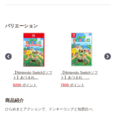
バリエーション
ソフ
【Nintendo Switch2ソフ
【Nintendo Switchソフ
【Ni
ト】あつまれ
…
ト】あつまれ
…
ト】
8200
ポイント
7600
ポイント
105
商品紹介
ひらめきとアクションで、ドンキーコングと知恵比べ。