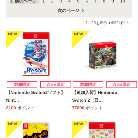
前のページ
1
2
3
4
5
6
7
8
9
10
次のページ
1～20を表示（全924件中）
【Nintendo Switch2ソフト】
【追加入荷】Nintendo
Nint
…
Switch 2（日
…
8100
ポイント
77800
ポイント