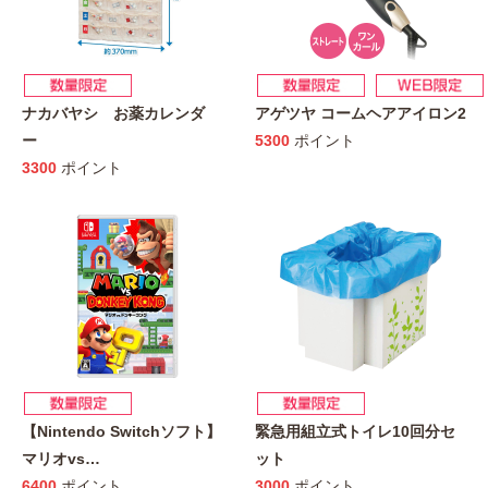
ナカバヤシ お薬カレンダ
アゲツヤ コームヘアアイロン2
ー
5300
ポイント
3300
ポイント
【Nintendo Switchソフト】
緊急用組立式トイレ10回分セ
マリオvs
…
ット
6400
ポイント
3000
ポイント