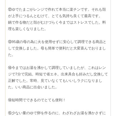
⑫ゆでたまごがレンジで作れて本当に楽チンです。それも殻
が上手につるんとむけて、とても気持ち良くて最高です。
鍋で作る物だと殻がむけづらく今まではストレスでした。料
理も楽しくなりました。
⑬95歳の母の為に火を使用せずに安心して調理できる商品と
して交換しました。母も簡単で便利だと大変喜んでおりまし
た。
⑭今まではお湯を沸かして調理していましたが、これはレン
ジで7分で完結。時短で省エネ。出来具合も好みだし交換して
正解でした。常時、見ていなくてもいいしラクになりまし
た。いい商品に出会いました。
⑭短時間でできるのでとても便利！
⑮少ない量のゆで卵を作るのに、わざわざお湯を沸かさずに