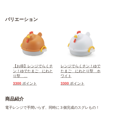
バリエーション
【お得】レンジでらくチ
レンジでらくチン！ゆで
ン！ゆでたまご にわと
たまご にわとり型 ホ
り型
…
ワイト
3300
ポイント
3300
ポイント
商品紹介
電子レンジで手間いらず、同時に３個完成のスグレもの！