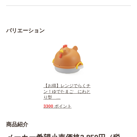
バリエーション
【お得】レンジでらくチ
ン！ゆでたまご にわと
り型
…
3300
ポイント
商品紹介