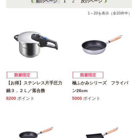
前のページ
1
2
次のページ
1～20を表示（全33件中）
【お得】ステンレス片手圧力
極ふかみシリーズ フライパ
鍋３．２Ｌ／落合務
ン26cm
8200
ポイント
5000
ポイント