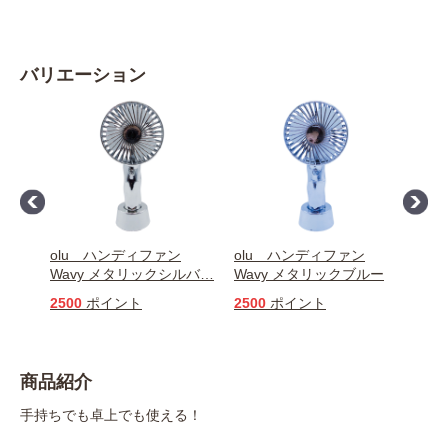
バリエーション
らハ
olu ハンディファン
olu ハンディファン
リン
ック
Wavy メタリックシルバ
…
Wavy メタリックブルー
バッ
ン
2500
ポイント
2500
ポイント
310
商品紹介
手持ちでも卓上でも使える！