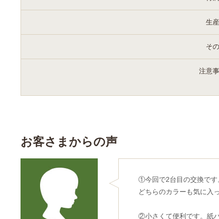
生
そ
注意
お客さまからの声
①今回で2台目の交換で
どちらのカラーも気に入
②小さくて便利です。紙