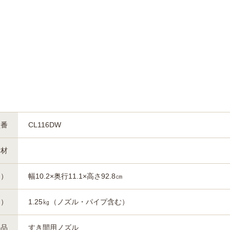
型番
CL116DW
素材
約）
幅10.2×奥行11.1×高さ92.8㎝
約）
1.25㎏（ノズル・パイプ含む）
属品
すき間用ノズル