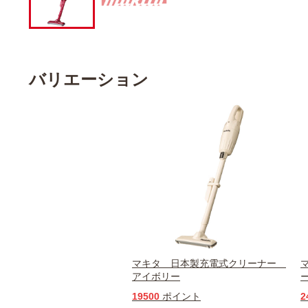
バリエーション
マキタ 日本製充電式クリーナー
アイボリー
19500
ポイント
2