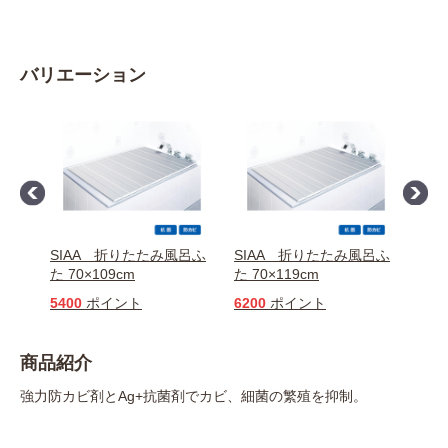
バリエーション
呂ふ
SIAA 折りたたみ風呂ふ
SIAA 折りたたみ風呂ふ
SI
た 70×109cm
た 70×119cm
た 7
5400
ポイント
6200
ポイント
740
商品紹介
強力防カビ剤とAg+抗菌剤でカビ、細菌の繁殖を抑制。