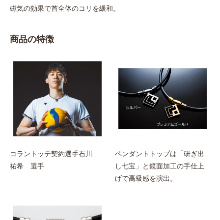
磁気の効果で首全体のコリを緩和。
商品の特徴
コラントッテ契約選手石川
ペンダントトップは「研ぎ出
祐希 選手
し七宝」と鏡面加工の手仕上
げで高級感を演出。