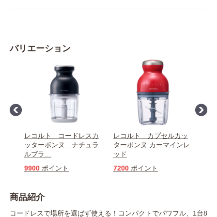
バリエーション
カッ
レコルト コードレスカ
レコルト カプセルカッ
レコ
ホワ
ッターボンヌ ナチュラ
ターボンヌ カーマインレ
ター
ルブラ
…
ッド
イト
9900
ポイント
7200
ポイント
720
商品紹介
コードレスで場所を選ばず使える！コンパクトでパワフル、1台8